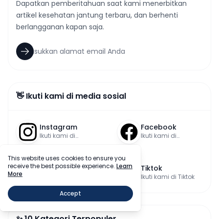
Dapatkan pemberitahuan saat kami menerbitkan
artikel kesehatan jantung terbaru, dan berhenti
berlangganan kapan saja.
👋 Ikuti kami di media sosial
Instagram
Facebook
Ikuti kami di
Ikuti kami di
Instagram
Facebook
This website uses cookies to ensure you
receive the best possible experience.
Learn
Linkedin
Tiktok
More
Ikuti kami di LinkedIn
Ikuti kami di Tiktok
Accept
✨ 10 Kategori Terpopuler