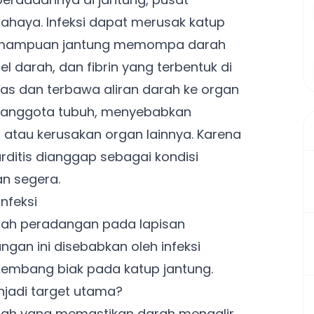
haya. Infeksi dapat merusak katup
emampuan jantung memompa darah
sel darah, dan fibrin yang terbentuk di
epas dan terbawa aliran darah ke organ
atau anggota tubuh, menyebabkan
u, atau kerusakan organ lainnya. Karena
arditis dianggap sebagai kondisi
n segera.
nfeksi
dalah peradangan pada lapisan
gan ini disebabkan oleh infeksi
kembang biak pada katup jantung.
jadi target utama?
 arah yang memastikan darah mengalir