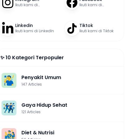
Ikuti kami di
Ikuti kami di
Instagram
Facebook
Linkedin
Tiktok
Ikuti kami di LinkedIn
Ikuti kami di Tiktok
✨ 10 Kategori Terpopuler
Penyakit Umum
147
Articles
Gaya Hidup Sehat
121
Articles
Diet & Nutrisi