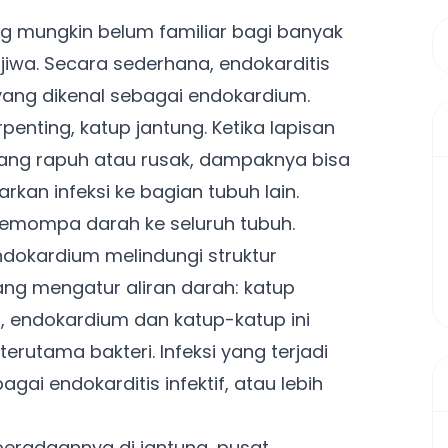
ng mungkin belum familiar bagi banyak
iwa. Secara sederhana, endokarditis
 yang dikenal sebagai endokardium.
rpenting, katup jantung. Ketika lapisan
 yang rapuh atau rusak, dampaknya bisa
kan infeksi ke bagian tubuh lain.
memompa darah ke seluruh tubuh.
endokardium melindungi struktur
ang mengatur aliran darah: katup
un, endokardium dan katup-katup ini
rutama bakteri. Infeksi yang terjadi
gai endokarditis infektif, atau lebih
eberadaannya di jantung, pusat