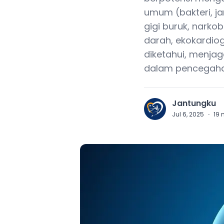
umum (bakteri, ja
gigi buruk, narkob
darah, ekokardiog
diketahui, menjag
dalam pencegahan 
Jantungku
J
Jul 6, 2025
·
19