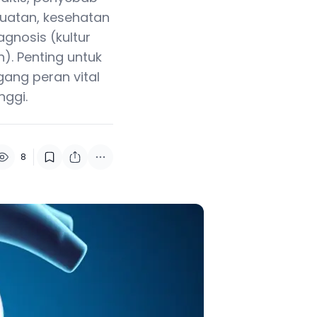
 buatan, kesehatan
agnosis (kultur
h). Penting untuk
gang peran vital
nggi.
8