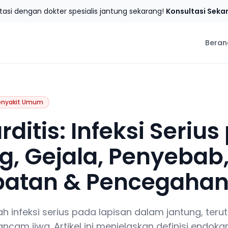
tasi dengan dokter spesialis jantung sekarang!
Konsultasi Seka
Beran
enyakit Umum
ditis: Infeksi Seriu
g, Gejala, Penyebab
atan & Pencegaha
ah infeksi serius pada lapisan dalam jantung, ter
cam jiwa. Artikel ini menjelaskan definisi endoka