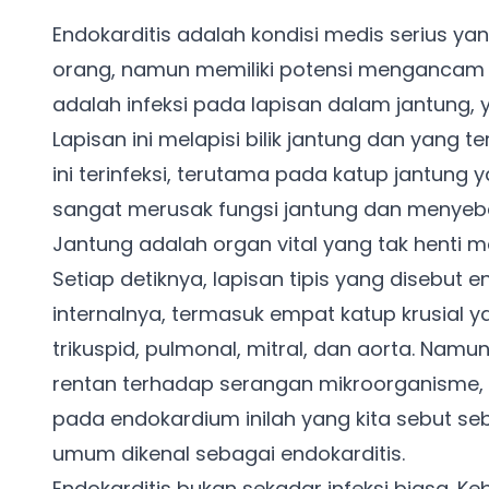
Endokarditis adalah kondisi medis serius ya
orang, namun memiliki potensi mengancam j
adalah infeksi pada lapisan dalam jantung,
Lapisan ini melapisi bilik jantung dan yang te
ini terinfeksi, terutama pada katup jantung
sangat merusak fungsi jantung dan menyebar
Jantung adalah organ vital yang tak henti 
Setiap detiknya, lapisan tipis yang disebut 
internalnya, termasuk empat katup krusial y
trikuspid, pulmonal, mitral, dan aorta. Nam
rentan terhadap serangan mikroorganisme, te
pada endokardium inilah yang kita sebut seba
umum dikenal sebagai endokarditis.
Endokarditis bukan sekadar infeksi biasa. K