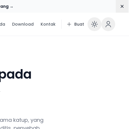
Dis
rang →
da
Download
Kontak
Buat
Enable 
s pada
,
n
utama katup, yang
rditis, penyebab