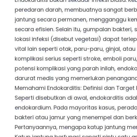
peredaran darah, membuatnya sangat berba
jantung secara permanen, mengganggu k
secara efisien. Selain itu, gumpalan bakteri, 
lokasi infeksi (disebut vegetasi) dapat terl
vital lain seperti otak, paru-paru, ginjal, 
komplikasi serius seperti stroke, emboli par
potensi komplikasi yang parah inilah, endok
darurat medis yang memerlukan penangana
Memahami Endokarditis: Definisi dan Target I
Seperti disebutkan di awal, endokarditis a
endokardium. Pada mayoritas kasus, peradan
bakteri atau jamur yang menempel dan ber
Pertanyaannya, mengapa katup jantung men
Katup jantung berfungsi seperti pintu satu