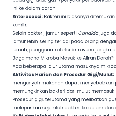
ini ke dalam darah.
Enterococci:
Bakteri ini biasanya ditemukan
kemih.
Selain bakteri, jamur seperti
Candida
juga da
jamur lebih sering terjadi pada orang deng
lemah, pengguna kateter intravena jangka p
Bagaimana Mikroba Masuk ke Aliran Darah?
Ada beberapa jalur utama masuknya mikroor
Aktivitas Harian dan Prosedur Gigi/Mulut:
mengunyah makanan dapat menyebabkan pe
memungkinkan bakteri dari mulut memasuki a
Prosedur gigi, terutama yang melibatkan gusi
melepaskan sejumlah bakteri ke dalam dara
Kulit dan Infeksi Luka:
Luka terbuka, bisul, i