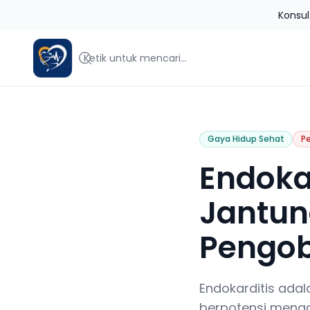
Konsul
Blog Jantungku
Gaya Hidup Sehat
P
Endokar
Jantun
Pengob
Endokarditis adal
berpotensi mengan