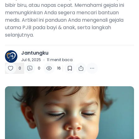
bibir biru, atau napas cepat. Memahami gejala ini
memungkinkan Anda segera mencari bantuan
medis. Artikel ini panduan Anda mengenali gejala
utama PJB pada bayi & anak, serta langkah
selanjutnya.
Jantungku
J
Jul 6, 2025
·
11
menit baca
0
0
16