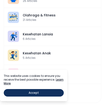
26
Articles
Olahraga & Fitness
21
Articles
Kesehatan Lansia
6
Articles
Kesehatan Anak
5
Articles
Kesehatan Wanita
This website uses cookies to ensure you
5
Articles
receive the best possible experience.
Learn
More
Perawatan Tubuh
Accept
3
Articles