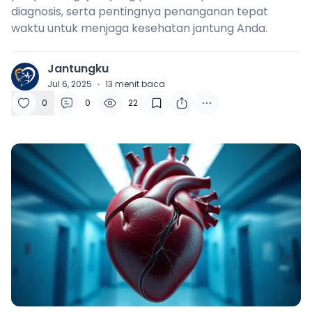
diagnosis, serta pentingnya penanganan tepat
waktu untuk menjaga kesehatan jantung Anda.
Jantungku
J
Jul 6, 2025
·
13
menit baca
0
0
22