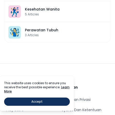
Kesehatan Wanita
5
Articles
Perawatan Tubuh
3
Articles
Footer
This website uses cookies to ensure you
Download Jantungku
Bantuan
receive the best possible experience.
Learn
More
Jantungku
Kebijakan Privasi
Accept
Play Store
Syarat Dan Ketentuan