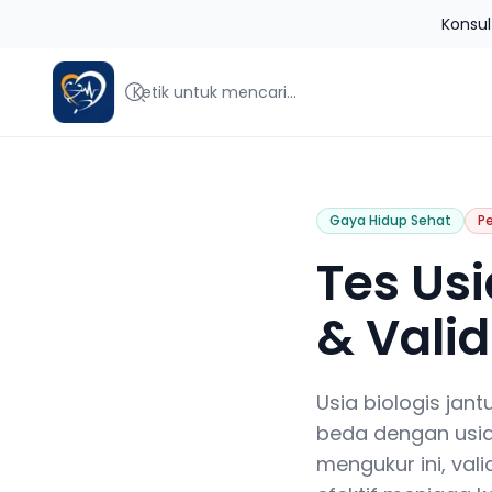
Konsul
Blog Jantungku
Gaya Hidup Sehat
P
Tes Usi
& Valid
Usia biologis jan
beda dengan usia 
mengukur ini, vali