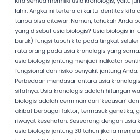
Kita semua memiliki usia kronologis, yaitu jum
lahir. Angka ini tertera di kartu identitas ki
tanpa bisa ditawar. Namun, tahukah Anda ba
yang disebut usia biologis? Usia biologis in
buruk) fungsi tubuh kita pada tingkat seluler
rata orang pada usia kronologis yang sama.
usia biologis jantung menjadi indikator pen
fungsional dan risiko penyakit jantung Anda.
Perbedaan mendasar antara usia kronologis 
sifatnya. Usia kronologis adalah hitungan wa
biologis adalah cerminan dari ‘keausan’ da
akibat berbagai faktor, termasuk genetika, 
riwayat kesehatan. Seseorang dengan usia kr
usia biologis jantung 30 tahun jika ia menjal