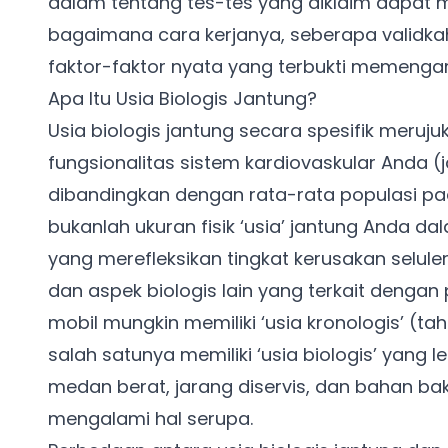
dalam tentang tes-tes yang diklaim dapat m
bagaimana cara kerjanya, seberapa validkah ha
faktor-faktor nyata yang terbukti memengar
Apa Itu Usia Biologis Jantung?
Usia biologis jantung secara spesifik meruj
fungsionalitas sistem kardiovaskular Anda 
dibandingkan dengan rata-rata populasi pad
bukanlah ukuran fisik ‘usia’ jantung Anda d
yang merefleksikan tingkat kerusakan selule
dan aspek biologis lain yang terkait dengan
mobil mungkin memiliki ‘usia kronologis’ (
salah satunya memiliki ‘usia biologis’ yang l
medan berat, jarang diservis, dan bahan bak
mengalami hal serupa.