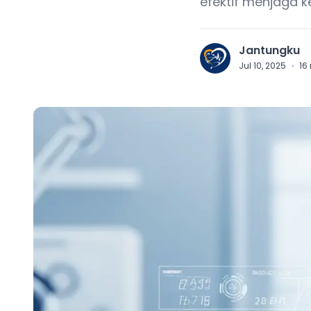
efektif menjaga 
Jantungku
J
Jul 10, 2025
·
16