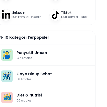
Instagram
Facebook
Linkedin
Tiktok
Ikuti kami di LinkedIn
Ikuti kami di Tiktok
✨ 10 Kategori Terpopuler
Penyakit Umum
147
Articles
Gaya Hidup Sehat
121
Articles
Diet & Nutrisi
56
Articles