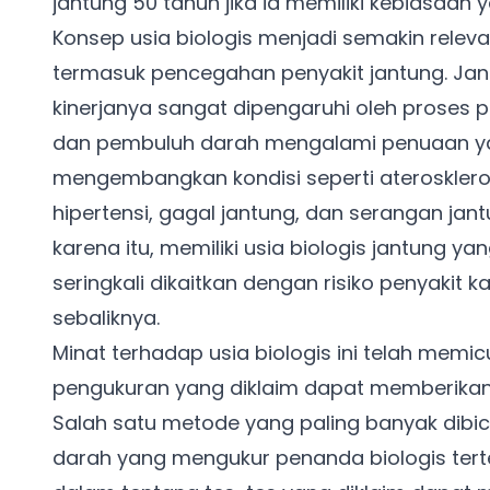
jantung 50 tahun jika ia memiliki kebiasaan
Konsep usia biologis menjadi semakin relev
termasuk pencegahan penyakit jantung. Jan
kinerjanya sangat dipengaruhi oleh proses pe
dan pembuluh darah mengalami penuaan yan
mengembangkan kondisi seperti ateroskler
hipertensi, gagal jantung, dan serangan jant
karena itu, memiliki usia biologis jantung ya
seringkali dikaitkan dengan risiko penyakit 
sebaliknya.
Minat terhadap usia biologis ini telah me
pengukuran yang diklaim dapat memberikan 
Salah satu metode yang paling banyak dibica
darah yang mengukur penanda biologis terten