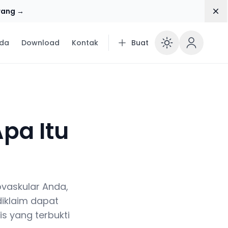
Dis
rang →
da
Download
Kontak
Buat
Enable 
Apa Itu
ovaskular Anda,
diklaim dapat
is yang terbukti