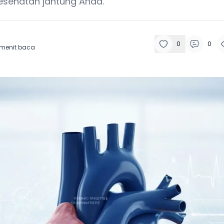
kesehatan jantung Anda.
0
0
menit baca