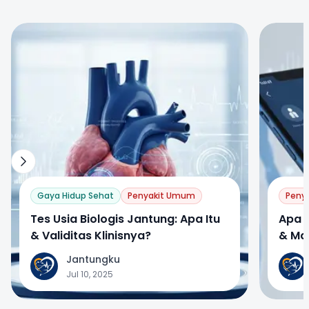
0
0
Gaya Hidup Sehat
Penyakit Umum
Peny
Tes Usia Biologis Jantung: Apa Itu
Apa I
& Validitas Klinisnya?
& Ma
Jantungku
J
J
Jul 10, 2025