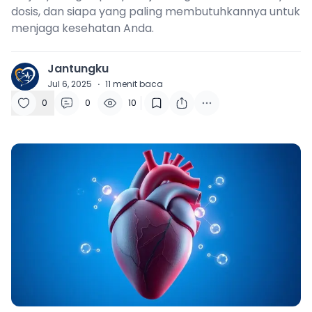
dosis, dan siapa yang paling membutuhkannya untuk
menjaga kesehatan Anda.
Jantungku
J
Jul 6, 2025
·
11
menit baca
0
0
10