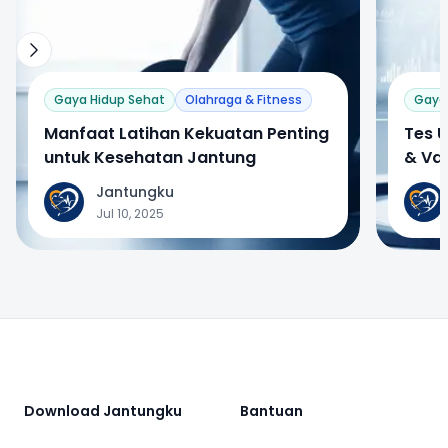
Gaya Hidup Sehat
Olahraga & Fitness
Gaya
Manfaat Latihan Kekuatan Penting
Tes U
untuk Kesehatan Jantung
& Val
Jantungku
J
J
Jul 10, 2025
Footer
Download Jantungku
Bantuan