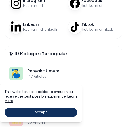
Instagram
Facebook
Ikuti kami di
Ikuti kami di
Instagram
Facebook
Linkedin
Tiktok
Ikuti kami di LinkedIn
Ikuti kami di Tiktok
✨ 10 Kategori Terpopuler
Penyakit Umum
147
Articles
This website uses cookies to ensure you
Gaya Hidup Sehat
receive the best possible experience.
Learn
121
Articles
More
Accept
Diet & Nutrisi
56
Articles