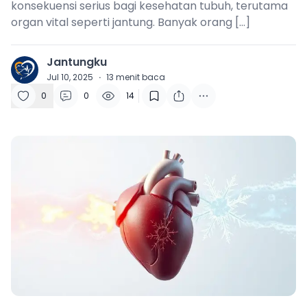
konsekuensi serius bagi kesehatan tubuh, terutama
organ vital seperti jantung. Banyak orang […]
Jantungku
J
Jul 10, 2025
·
13
menit baca
0
0
14